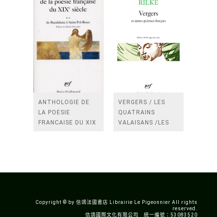
ANTHOLOGIE DE
VERGERS / LES
LA POESIE
QUATRAINS
FRANCAISE DU XIX
VALAISANS /LES
SIECLE (TOME 2-DE
ROSES /LES
BAUDELAIRE A
FENETRES
SAINT-POL-ROUX)
/TENDRES IMPOTS
A LA FRANCE
Copyright © by 信鴿法國書店 Librairie Le Pigeonnier All rights
reserved.
信鴿國際文化有限公司 統一編號：53083520