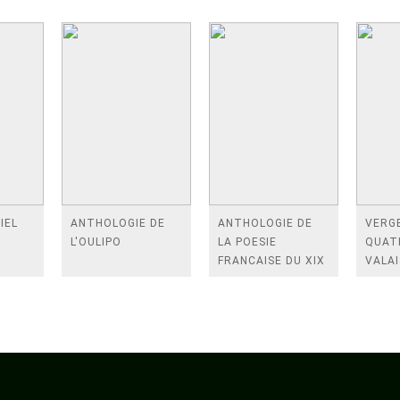
IEL
ANTHOLOGIE DE
ANTHOLOGIE DE
VERGE
L'OULIPO
LA POESIE
QUAT
FRANCAISE DU XIX
VALAI
SIECLE (TOME 2-DE
ROSES
BAUDELAIRE A
FENE
SAINT-POL-ROUX)
/TEN
A LA 