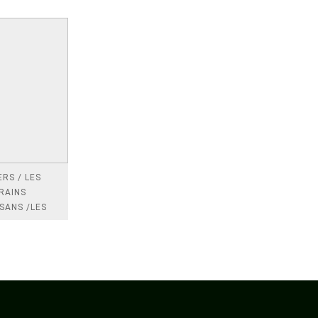
RS / LES
RAINS
SANS /LES
 /LES
TRES
DRES IMPOTS
FRANCE