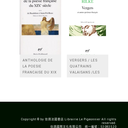
ANTHOLOGIE DE
VERGERS / LES
LA POESIE
QUATRAINS
FRANCAISE DU XIX
VALAISANS /LES
SIECLE (TOME 2-DE
ROSES /LES
BAUDELAIRE A
FENETRES
SAINT-POL-ROUX)
/TENDRES IMPOTS
A LA FRANCE
Copyright © by 信鴿法國書店 Librairie Le Pigeonnier All rights
reserved.
信鴿國際文化有限公司 統一編號：53083520