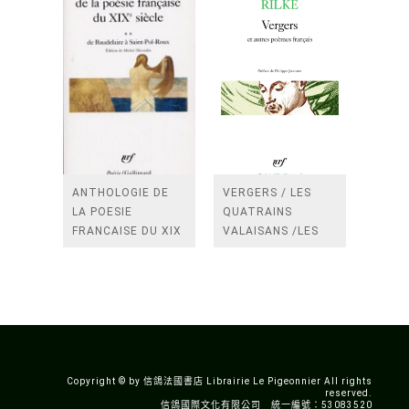
ANTHOLOGIE DE
VERGERS / LES
LA POESIE
QUATRAINS
FRANCAISE DU XIX
VALAISANS /LES
SIECLE (TOME 2-DE
ROSES /LES
BAUDELAIRE A
FENETRES
SAINT-POL-ROUX)
/TENDRES IMPOTS
A LA FRANCE
Copyright © by 信鴿法國書店 Librairie Le Pigeonnier All rights
reserved.
信鴿國際文化有限公司 統一編號：53083520