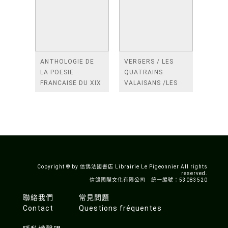
ANTHOLOGIE DE
VERGERS / LES
LA POESIE
QUATRAINS
FRANCAISE DU XIX
VALAISANS /LES
SIECLE (TOME 2-DE
ROSES /LES
BAUDELAIRE A
FENETRES
SAINT-POL-ROUX)
/TENDRES IMPOTS
A LA FRANCE
Copyright © by 信鴿法國書店 Librairie Le Pigeonnier All rights
reserved.
信鴿國際文化有限公司 統一編號：53083520
聯絡我們
常見問題
Contact
Questions fréquentes