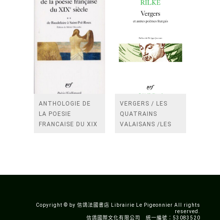
ANTHOLOGIE DE
VERGERS / LES
LA POESIE
QUATRAINS
FRANCAISE DU XIX
VALAISANS /LES
SIECLE (TOME 2-DE
ROSES /LES
BAUDELAIRE A
FENETRES
SAINT-POL-ROUX)
/TENDRES IMPOTS
A LA FRANCE
Copyright © by 信鴿法國書店 Librairie Le Pigeonnier All rights
reserved.
信鴿國際文化有限公司 統一編號：53083520