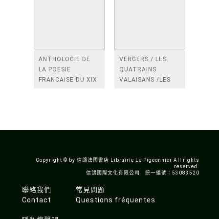
ANTHOLOGIE DE
VERGERS / LES
LA POESIE
QUATRAINS
FRANCAISE DU XIX
VALAISANS /LES
SIECLE (TOME 2-DE
ROSES /LES
BAUDELAIRE A
FENETRES
SAINT-POL-ROUX)
/TENDRES IMPOTS
A LA FRANCE
Copyright © by 信鴿法國書店 Librairie Le Pigeonnier All rights
reserved.
信鴿國際文化有限公司 統一編號：53083520
聯絡我們
常見問題
Contact
Questions fréquentes