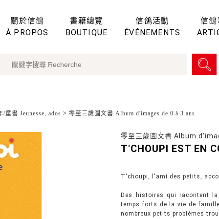
關於信鴿
書籍總覽
信鴿活動
信鴿
À PROPOS
BOUTIQUE
ÉVÉNEMENTS
ARTI
童書 Jeunesse, ados
>
零至三歲圖文書 Album d'images de 0 à 3 ans
零至三歲圖文書 Album d'images
T'CHOUPI EST EN 
T'choupi, l'ami des petits, acc
Des histoires qui racontent l
temps forts de la vie de famill
nombreux petits problèmes trouv