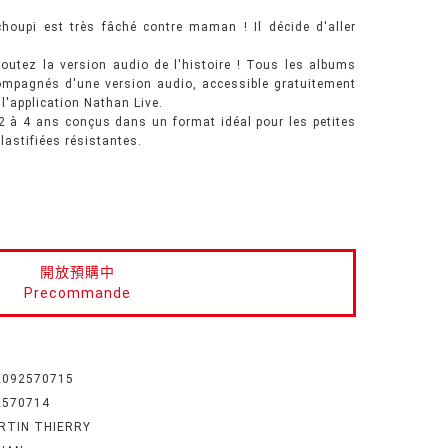
choupi est très fâché contre maman ! Il décide d'aller
outez la version audio de l'histoire ! Tous les albums
mpagnés d'une version audio, accessible gratuitement
l'application Nathan Live.
 2 à 4 ans conçus dans un format idéal pour les petites
lastifiées résistantes.
開放預購中
Precommande
2092570715
2570714
RTIN THIERRY