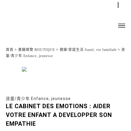
首頁
>
書籍總覽 BOUTIQUE
>
健康/家庭生活 Santé, vie familiale
>
孩
童/青少年 Enfance, jeunesse
孩童/青少年 Enfance, jeunesse
LE CABINET DES EMOTIONS : AIDER
VOTRE ENFANT A DEVELOPPER SON
EMPATHIE