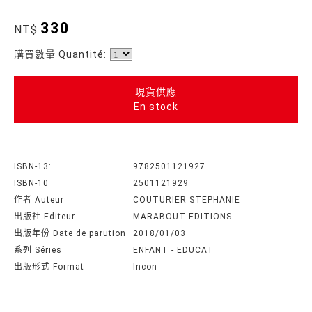
330
NT$
購買數量 Quantité:
現貨供應
En stock
ISBN-13:
9782501121927
ISBN-10
2501121929
作者 Auteur
COUTURIER STEPHANIE
出版社 Editeur
MARABOUT EDITIONS
出版年份 Date de parution
2018/01/03
系列 Séries
ENFANT - EDUCAT
出版形式 Format
Incon