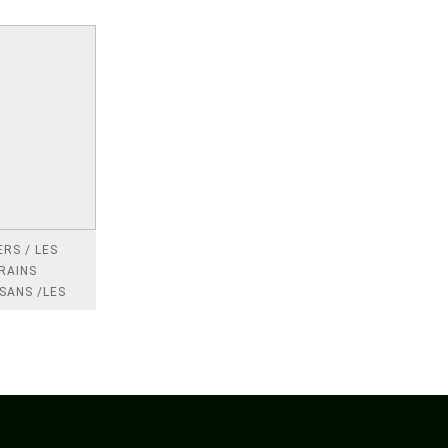
RS / LES
RAINS
SANS /LES
 /LES
TRES
DRES IMPOTS
FRANCE