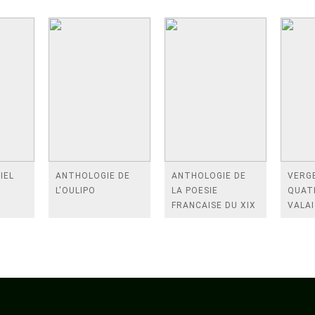
IEL
ANTHOLOGIE DE
ANTHOLOGIE DE
VERGE
L'OULIPO
LA POESIE
QUAT
FRANCAISE DU XIX
VALAI
SIECLE (TOME 2-DE
ROSES
BAUDELAIRE A
FENE
SAINT-POL-ROUX)
/TEN
A LA 