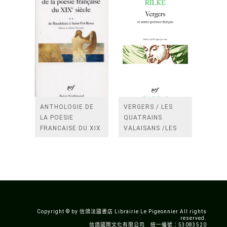
ANTHOLOGIE DE
VERGERS / LES
LA POESIE
QUATRAINS
FRANCAISE DU XIX
VALAISANS /LES
SIECLE (TOME 2-DE
ROSES /LES
BAUDELAIRE A
FENETRES
SAINT-POL-ROUX)
/TENDRES IMPOTS
A LA FRANCE
Copyright © by 信鴿法國書店 Librairie Le Pigeonnier All rights
reserved.
信鴿國際文化有限公司 統一編號：53083520