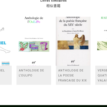
Livres similaires
相似書籍
IEL
ANTHOLOGIE DE
ANTHOLOGIE DE
VERGE
L'OULIPO
LA POESIE
QUAT
FRANCAISE DU XIX
VALAI
SIECLE (TOME 2-DE
ROSES
BAUDELAIRE A
FENE
SAINT-POL-ROUX)
/TEN
A LA 