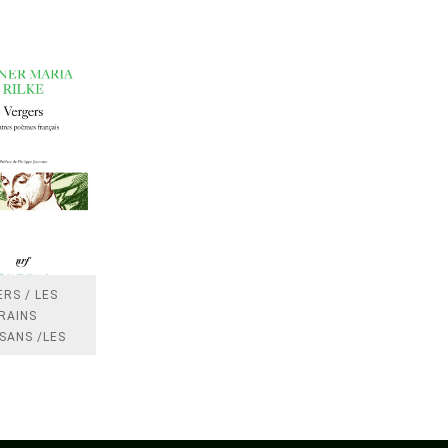
RS / LES
RAINS
SANS /LES
 /LES
TRES
DRES IMPOTS
FRANCE