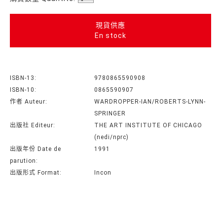
現貨供應
En stock
ISBN-13:
9780865590908
ISBN-10:
0865590907
作者 Auteur:
WARDROPPER-IAN/ROBERTS-LYNN-
SPRINGER
出版社 Editeur:
THE ART INSTITUTE OF CHICAGO
(nedi/nprc)
出版年份 Date de
1991
parution:
出版形式 Format:
Incon