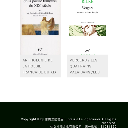
ANTHOLOGIE DE
VERGERS / LES
LA POESIE
QUATRAINS
FRANCAISE DU XIX
VALAISANS /LES
SIECLE (TOME 2-DE
ROSES /LES
BAUDELAIRE A
FENETRES
SAINT-POL-ROUX)
/TENDRES IMPOTS
A LA FRANCE
Copyright © by 信鴿法國書店 Librairie Le Pigeonnier All rights
reserved.
信鴿國際文化有限公司 統一編號：53083520