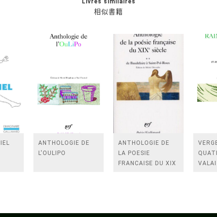
Livres similaires
相似書籍
IEL
ANTHOLOGIE DE
ANTHOLOGIE DE
VERGE
L'OULIPO
LA POESIE
QUAT
FRANCAISE DU XIX
VALAI
SIECLE (TOME 2-DE
ROSES
BAUDELAIRE A
FENE
SAINT-POL-ROUX)
/TEN
A LA 