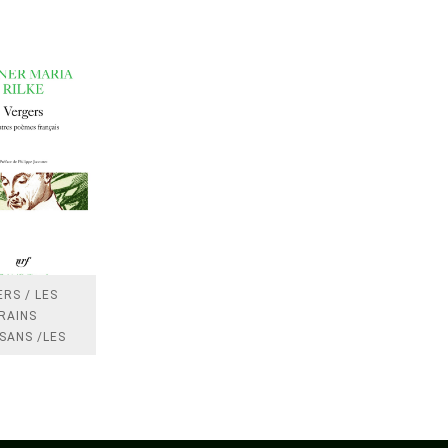
RS / LES
RAINS
SANS /LES
 /LES
TRES
DRES IMPOTS
FRANCE