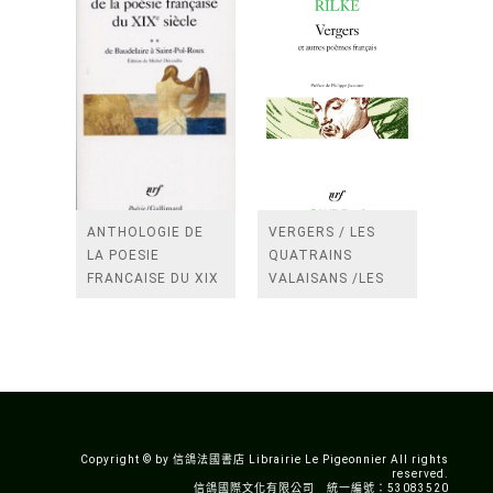
ANTHOLOGIE DE
VERGERS / LES
LA POESIE
QUATRAINS
FRANCAISE DU XIX
VALAISANS /LES
SIECLE (TOME 2-DE
ROSES /LES
BAUDELAIRE A
FENETRES
SAINT-POL-ROUX)
/TENDRES IMPOTS
A LA FRANCE
Copyright © by 信鴿法國書店 Librairie Le Pigeonnier All rights
reserved.
信鴿國際文化有限公司 統一編號：53083520