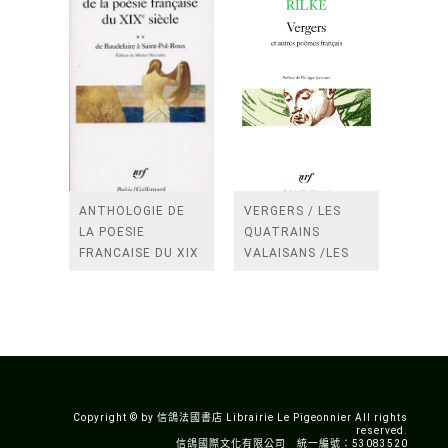
ANTHOLOGIE DE
VERGERS / LES
LA POESIE
QUATRAINS
FRANCAISE DU XIX
VALAISANS /LES
SIECLE (TOME 2-DE
ROSES /LES
BAUDELAIRE A
FENETRES
SAINT-POL-ROUX)
/TENDRES IMPOTS
A LA FRANCE
Copyright © by 信鴿法國書店 Librairie Le Pigeonnier All rights
reserved.
信鴿國際文化有限公司 統一編號：53083520