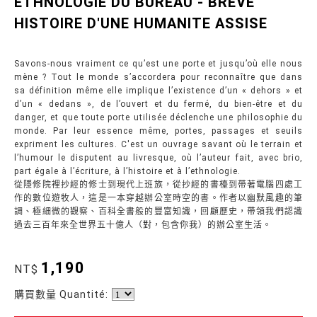
ETHNOLOGIE DU BUREAU - BREVE
HISTOIRE D'UNE HUMANITE ASSISE
Savons-nous vraiment ce qu’est une porte et jusqu’où elle nous
mène ? Tout le monde s’accordera pour reconnaître que dans
sa définition même elle implique l’existence d’un « dehors » et
d’un « dedans », de l’ouvert et du fermé, du bien-être et du
danger, et que toute porte utilisée déclenche une philosophie du
monde. Par leur essence même, portes, passages et seuils
expriment les cultures. C'est un ouvrage savant où le terrain et
l’humour le disputent au livresque, où l’auteur fait, avec brio,
part égale à l’écriture, à l’histoire et à l’ethnologie.
從隱修院裡抄經的修士到現代上班族，從抄經的書檯到帶著電腦四處工
作的數位遊牧人，這是一本穿越辦公室時空的書。作者以幽默風趣的筆
調、極細微的觀察、百科全書般的豐富知識，回顧歷史，帶領我們認識
過去三百年來全世界五十億人（對，包含你我）的辦公室生活。
1,190
NT$
購買數量 Quantité: