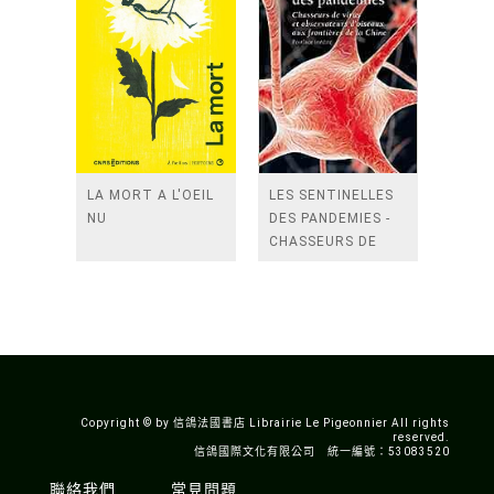
LA MORT A L'OEIL
LES SENTINELLES
NU
DES PANDEMIES -
CHASSEURS DE
VIRUS ET
OBSERVATEURS
DOISEAUX AUX
FRONTIERES DE LA
CHINE
Copyright © by 信鴿法國書店 Librairie Le Pigeonnier All rights
reserved.
信鴿國際文化有限公司 統一編號：53083520
聯絡我們
常見問題