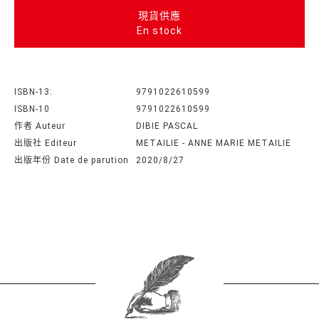
現貨供應
En stock
ISBN-13:
9791022610599
ISBN-10
9791022610599
作者 Auteur
DIBIE PASCAL
出版社 Editeur
METAILIE - ANNE MARIE METAILIE
出版年份 Date de parution
2020/8/27