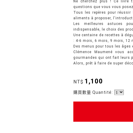
Ne cherchez plus ! Ce livre 
questions que vous vous posez.
Tous les repères pour réussir l
aliments à proposer, l'introduc
Les meilleures astuces pou
indispensable, le choix des prod
Une centaine de recettes à dégu
: 4-6 mois, 6 mois, 9 mois, 12 
Des menus pour tous les âges e
Clémence Maumené vous acc
gourmandes qui ont fait leurs 
Alors, prêt à faire de super déc
1,100
NT$
購買數量 Quantité: