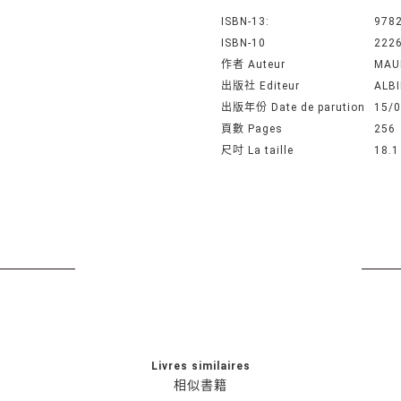
ISBN-13:
978
ISBN-10
222
作者 Auteur
MAU
出版社 Editeur
ALB
出版年份 Date de parution
15/
頁數 Pages
256
尺吋 La taille
18.1
Livres similaires
相似書籍