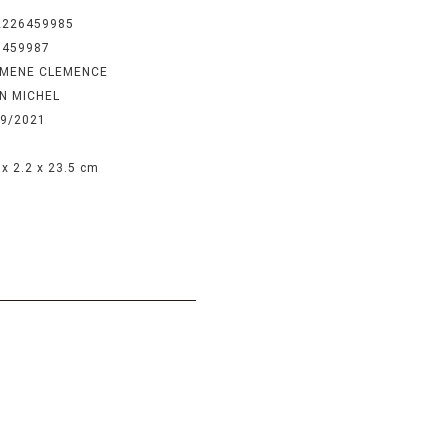
2226459985
6459987
MENE CLEMENCE
IN MICHEL
09/2021
 x 2.2 x 23.5 cm