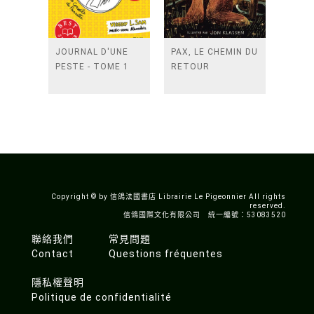
JOURNAL D'UNE
PAX, LE CHEMIN DU
PESTE - TOME 1
RETOUR
Copyright © by 信鴿法國書店 Librairie Le Pigeonnier All rights
reserved.
信鴿國際文化有限公司 統一編號：53083520
聯絡我們
常見問題
Contact
Questions fréquentes
隱私權聲明
Politique de confidentialité