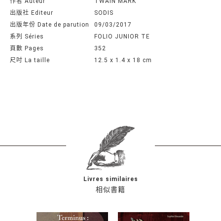
作者 Auteur
TWAIN MARK
出版社 Editeur
SODIS
出版年份 Date de parution
09/03/2017
系列 Séries
FOLIO JUNIOR TE
頁數 Pages
352
尺吋 La taille
12.5 x 1.4 x 18 cm
Livres similaires
相似書籍