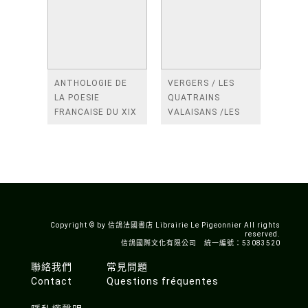
ANTHOLOGIE DE
VERGERS / LES
LA POESIE
QUATRAINS
FRANCAISE DU XIX
VALAISANS /LES
SIECLE (TOME 2-DE
ROSES /LES
BAUDELAIRE A
FENETRES
SAINT-POL-ROUX)
/TENDRES IMPOTS
A LA FRANCE
Copyright © by 信鴿法國書店 Librairie Le Pigeonnier All rights
reserved.
信鴿國際文化有限公司 統一編號：53083520
聯絡我們
常見問題
Contact
Questions fréquentes