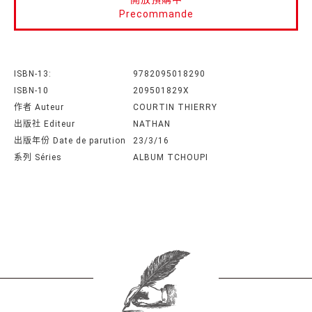
Precommande
ISBN-13:
9782095018290
ISBN-10
209501829X
作者 Auteur
COURTIN THIERRY
出版社 Editeur
NATHAN
出版年份 Date de parution
23/3/16
系列 Séries
ALBUM TCHOUPI