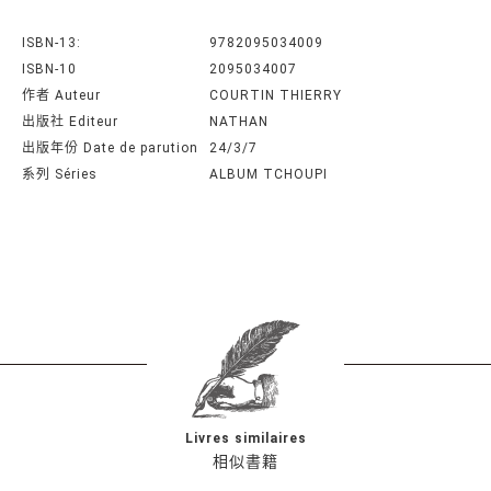
ISBN-13:
9782095034009
ISBN-10
2095034007
作者 Auteur
COURTIN THIERRY
出版社 Editeur
NATHAN
出版年份 Date de parution
24/3/7
系列 Séries
ALBUM TCHOUPI
Livres similaires
相似書籍