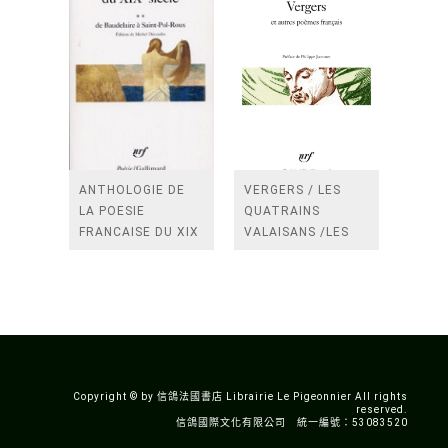
ANTHOLOGIE DE
VERGERS / LES
LA POESIE
QUATRAINS
FRANCAISE DU XIX
VALAISANS /LES
SIECLE (TOME 2-DE
ROSES /LES
BAUDELAIRE A
FENETRES
SAINT-POL-ROUX)
/TENDRES IMPOTS
A LA FRANCE
Copyright © by 信鴿法國書店 Librairie Le Pigeonnier All rights
reserved.
信鴿國際文化有限公司 統一編號：53083520