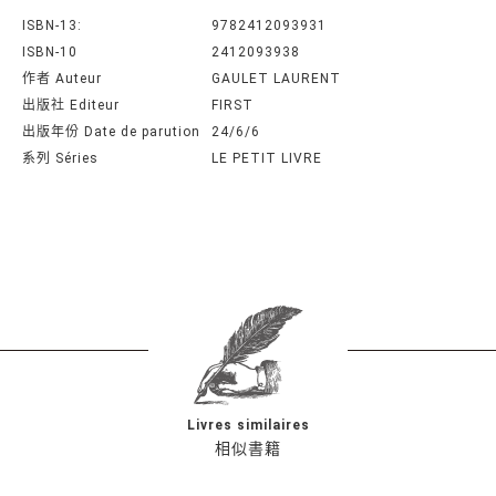
ISBN-13:
9782412093931
ISBN-10
2412093938
作者 Auteur
GAULET LAURENT
出版社 Editeur
FIRST
出版年份 Date de parution
24/6/6
系列 Séries
LE PETIT LIVRE
Livres similaires
相似書籍