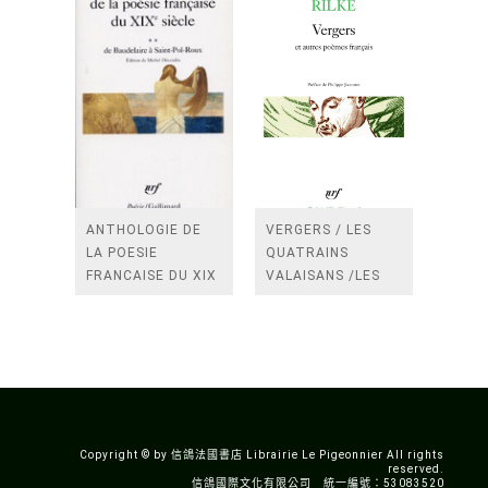
ANTHOLOGIE DE
VERGERS / LES
LA POESIE
QUATRAINS
FRANCAISE DU XIX
VALAISANS /LES
SIECLE (TOME 2-DE
ROSES /LES
BAUDELAIRE A
FENETRES
SAINT-POL-ROUX)
/TENDRES IMPOTS
A LA FRANCE
Copyright © by 信鴿法國書店 Librairie Le Pigeonnier All rights
reserved.
信鴿國際文化有限公司 統一編號：53083520