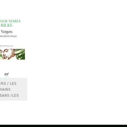
RS / LES
RAINS
SANS /LES
 /LES
TRES
DRES IMPOTS
FRANCE