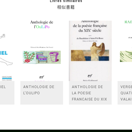
Livres similaires
相似書籍
IEL
ANTHOLOGIE DE
ANTHOLOGIE DE
VERGE
L'OULIPO
LA POESIE
QUAT
FRANCAISE DU XIX
VALAI
SIECLE (TOME 2-DE
ROSES
BAUDELAIRE A
FENE
SAINT-POL-ROUX)
/TEN
A LA 