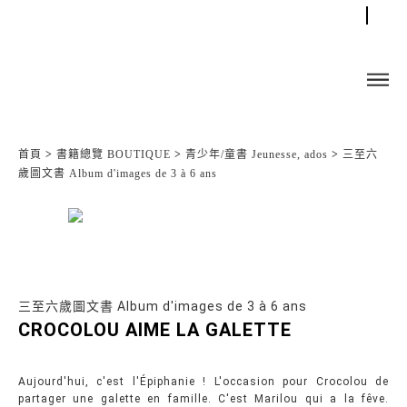
首頁
>
書籍總覽 BOUTIQUE
>
青少年/童書 Jeunesse, ados
>
三至六
歲圖文書 Album d'images de 3 à 6 ans
三至六歲圖文書 Album d'images de 3 à 6 ans
CROCOLOU AIME LA GALETTE
Aujourd'hui, c'est l'Épiphanie ! L'occasion pour Crocolou de
partager une galette en famille. C'est Marilou qui a la fêve.