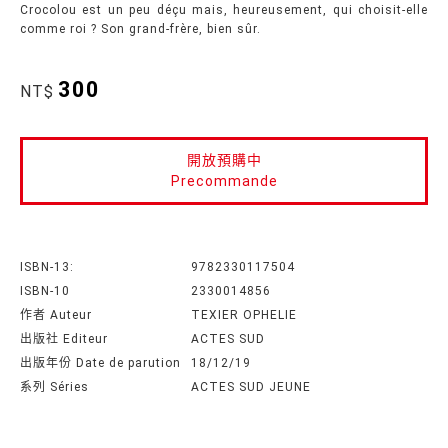
Crocolou est un peu déçu mais, heureusement, qui choisit-elle
comme roi ? Son grand-frère, bien sûr.
300
NT$
開放預購中
Precommande
ISBN-13:
9782330117504
ISBN-10
2330014856
作者 Auteur
TEXIER OPHELIE
出版社 Editeur
ACTES SUD
出版年份 Date de parution
18/12/19
系列 Séries
ACTES SUD JEUNE