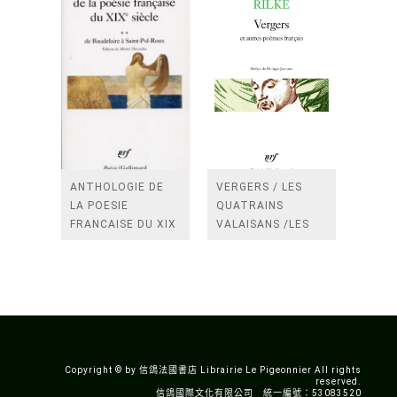
ANTHOLOGIE DE
VERGERS / LES
LA POESIE
QUATRAINS
FRANCAISE DU XIX
VALAISANS /LES
SIECLE (TOME 2-DE
ROSES /LES
BAUDELAIRE A
FENETRES
SAINT-POL-ROUX)
/TENDRES IMPOTS
A LA FRANCE
Copyright © by 信鴿法國書店 Librairie Le Pigeonnier All rights
reserved.
信鴿國際文化有限公司 統一編號：53083520