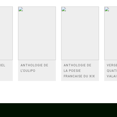
IEL
ANTHOLOGIE DE
ANTHOLOGIE DE
VERGE
L'OULIPO
LA POESIE
QUAT
FRANCAISE DU XIX
VALAI
SIECLE (TOME 2-DE
ROSES
BAUDELAIRE A
FENE
SAINT-POL-ROUX)
/TEN
A LA 