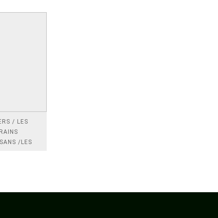
RS / LES
RAINS
SANS /LES
 /LES
TRES
DRES IMPOTS
FRANCE