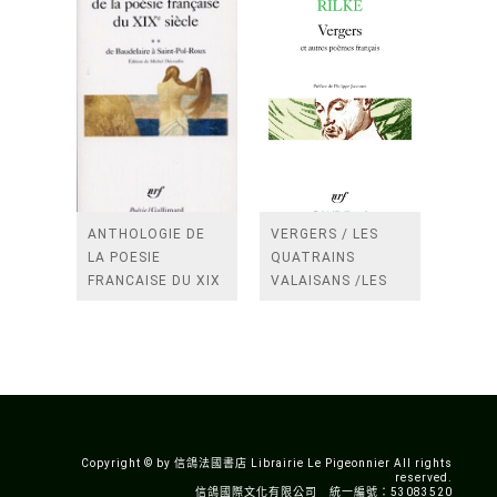
ANTHOLOGIE DE
VERGERS / LES
LA POESIE
QUATRAINS
FRANCAISE DU XIX
VALAISANS /LES
SIECLE (TOME 2-DE
ROSES /LES
BAUDELAIRE A
FENETRES
SAINT-POL-ROUX)
/TENDRES IMPOTS
A LA FRANCE
Copyright © by 信鴿法國書店 Librairie Le Pigeonnier All rights
reserved.
信鴿國際文化有限公司 統一編號：53083520