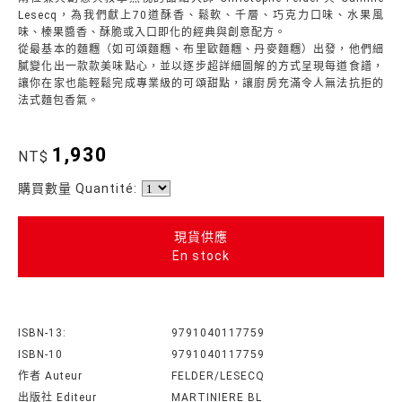
Lesecq，為我們獻上70道酥香、鬆軟、千層、巧克力口味、水果風
味、榛果醬香、酥脆或入口即化的經典與創意配方。
從最基本的麵糰（如可頌麵糰、布里歐麵糰、丹麥麵糰）出發，他們細
膩變化出一款款美味點心，並以逐步超詳細圖解的方式呈現每道食譜，
讓你在家也能輕鬆完成專業級的可頌甜點，讓廚房充滿令人無法抗拒的
法式麵包香氣。
1,930
NT$
購買數量 Quantité:
現貨供應
En stock
ISBN-13:
9791040117759
ISBN-10
‎9791040117759
作者 Auteur
FELDER/LESECQ
出版社 Editeur
MARTINIERE BL