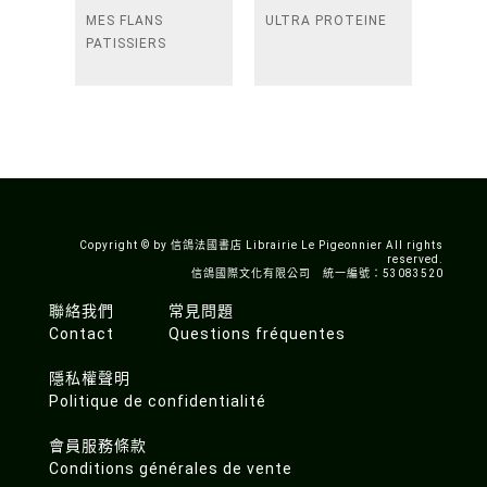
MES FLANS
ULTRA PROTEINE
PATISSIERS
Copyright © by 信鴿法國書店 Librairie Le Pigeonnier All rights
reserved.
信鴿國際文化有限公司 統一編號：53083520
聯絡我們
常見問題
Contact
Questions fréquentes
隱私權聲明
Politique de confidentialité
會員服務條款
Conditions générales de vente