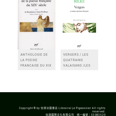
ANTHOLOGIE DE
VERGERS / LES
LA POESIE
QUATRAINS
FRANCAISE DU XIX
VALAISANS /LES
SIECLE (TOME 2-DE
ROSES /LES
BAUDELAIRE A
FENETRES
SAINT-POL-ROUX)
/TENDRES IMPOTS
A LA FRANCE
Copyright © by 信鴿法國書店 Librairie Le Pigeonnier All rights
reserved.
信鴿國際文化有限公司 統一編號：53083520