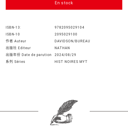
En stock
ISBN-13:
9782095029104
ISBN-10
2095029100
作者 Auteur
DAVIDSON/BUREAU
出版社 Editeur
NATHAN
出版年份 Date de parution
2024/08/29
系列 Séries
HIST NOIRES MYT