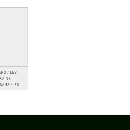
RS / LES
RAINS
SANS /LES
 /LES
TRES
DRES IMPOTS
FRANCE