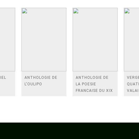
IEL
ANTHOLOGIE DE
ANTHOLOGIE DE
VERGE
L'OULIPO
LA POESIE
QUAT
FRANCAISE DU XIX
VALAI
SIECLE (TOME 2-DE
ROSES
BAUDELAIRE A
FENE
SAINT-POL-ROUX)
/TEN
A LA 