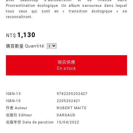
Procrastination écologique. Un album savoureux dans lequel
tous ceux qui sont en « transition écologique » se
reconnaîtront.
1,130
NT$
購買數量 Quantité:
現貨供應
En stock
ISBN-13:
9782205202427
ISBN-10
2205202421
作者 Auteur
ROBERT MAITE
出版社 Editeur
DARGAUD
出版年份 Date de parution
15/04/2022