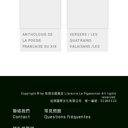
ANTHOLOGIE DE
VERGERS / LES
LA POESIE
QUATRAINS
FRANCAISE DU XIX
VALAISANS /LES
SIECLE (TOME 2-DE
ROSES /LES
BAUDELAIRE A
FENETRES
SAINT-POL-ROUX)
/TENDRES IMPOTS
A LA FRANCE
Copyright © by 信鴿法國書店 Librairie Le Pigeonnier All rights
reserved.
信鴿國際文化有限公司 統一編號：53083520
聯絡我們
常見問題
Contact
Questions fréquentes