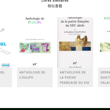
Livres similaires
相似書籍
IEL
ANTHOLOGIE DE
ANTHOLOGIE DE
VERGE
L'OULIPO
LA POESIE
QUAT
FRANCAISE DU XIX
VALAI
SIECLE (TOME 2-DE
ROSES
BAUDELAIRE A
FENE
SAINT-POL-ROUX)
/TEN
A LA 