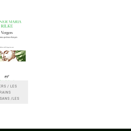
RS / LES
RAINS
SANS /LES
 /LES
TRES
DRES IMPOTS
FRANCE