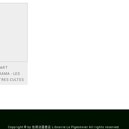
 ART
AMA - LES
TRES CULTES
 BANDE
NEE
IQUE
Copyright © by 信鴿法國書店 Librairie Le Pigeonnier All rights reserved.