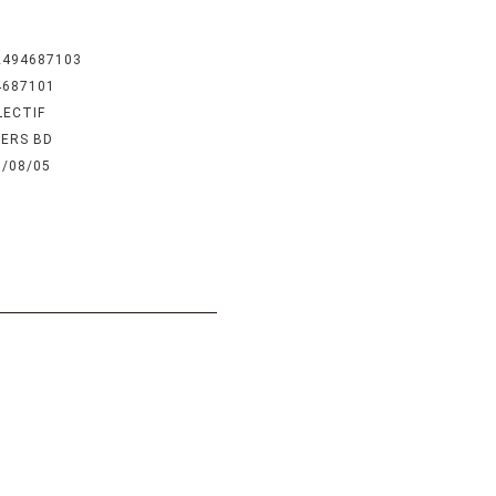
2494687103
4687101
LECTIF
IERS BD
6/08/05