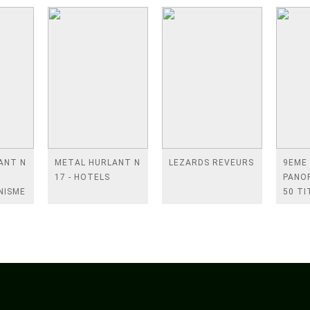
ANT N
METAL HURLANT N
LEZARDS REVEURS
9EME
17 - HOTELS
PANOR
NISME
50 TI
DE LA
DESSI
ASIAT