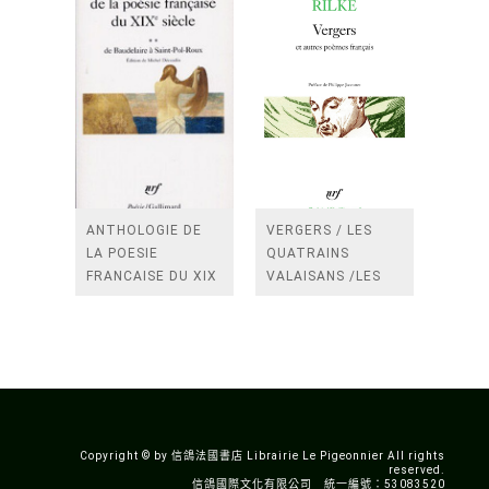
ANTHOLOGIE DE
VERGERS / LES
LA POESIE
QUATRAINS
FRANCAISE DU XIX
VALAISANS /LES
SIECLE (TOME 2-DE
ROSES /LES
BAUDELAIRE A
FENETRES
SAINT-POL-ROUX)
/TENDRES IMPOTS
A LA FRANCE
Copyright © by 信鴿法國書店 Librairie Le Pigeonnier All rights
reserved.
信鴿國際文化有限公司 統一編號：53083520