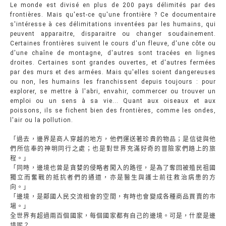
Le monde est divisé en plus de 200 pays délimités par des
frontières. Mais qu'est-ce qu'une frontière ? Ce documentaire
s'intéresse à ces délimitations inventées par les humains, qui
peuvent apparaitre, disparaitre ou changer soudainement.
Certaines frontières suivent le cours d'un fleuve, d'une côte ou
d'une chaîne de montagne, d'autres sont tracées en lignes
droites. Certaines sont grandes ouvertes, et d'autres fermées
par des murs et des armées. Mais qu'elles soient dangereuses
ou non, les humains les franchissent depuis toujours : pour
explorer, se mettre à l'abri, envahir, commercer ou trouver un
emploi ou un sens à sa vie... Quant aux oiseaux et aux
poissons, ils se fichent bien des frontières, comme les ondes,
l'air ou la pollution.
「過去，邊界是商人穿越的地方，他們運送著珍貴的物品；是信徒與他
們所信奉的神明同行之處；也是對世界充滿好奇的冒險家們踏上的旅
程。」
「同時，邊境也曾是貪婪的侵略者闖入的路徑，是為了奪回被殖民祖國
獨立而奮戰的抵抗者們的通道，亦是醫生與護士前往救治病患的方
向。」
「邊境，是鄰國人民交流相會的空間，有時也會變成各種商品買賣的市
場。」
全世界有超過兩百個國家，每個國家都有自己的邊境。可是，什麼是邊
境呢？