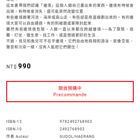
這本書帶我們認識「邊境」這個人類自己畫出來的東西。邊境有時候會
出現，有時候會消失，還可能突然改變位置...
有些邊境跟著河流、海岸或高山走，有些卻是用直線劃出來的。有的邊
境大家可以自由通過，有的則被牆或軍隊封起來...
雖然有些邊境很危險，人類一直以來都在跨越邊境——為了探險、逃
難、打仗、做生意、找工作，或是想過更好的生活...
不過，鳥兒和魚兒可不在乎邊境，它們自由地飛翔和游泳，就像空氣、
聲音和污染一樣，沒有人能把它們關住！
990
NT$
開放預購中
Precommande
ISBN-13:
9782492768903
ISBN-10
2492768902
作者 Auteur
GUDOL/HAERANG