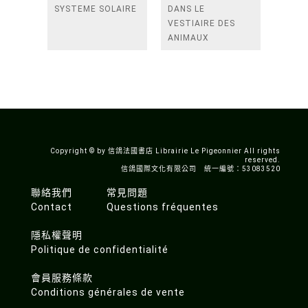
SYSTEME SOLAIRE
DANS LE
VESTIAIRE DES
ANIMAUX
Copyright © by 信鴿法國書店 Librairie Le Pigeonnier All rights
reserved.
信鴿國際文化有限公司 統一編號：53083520
聯絡我們
常見問題
Contact
Questions fréquentes
隱私權聲明
Politique de confidentialité
會員服務條款
Conditions générales de vente