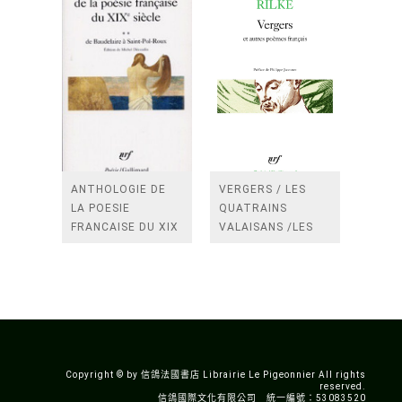
ANTHOLOGIE DE
VERGERS / LES
LA POESIE
QUATRAINS
FRANCAISE DU XIX
VALAISANS /LES
SIECLE (TOME 2-DE
ROSES /LES
BAUDELAIRE A
FENETRES
SAINT-POL-ROUX)
/TENDRES IMPOTS
A LA FRANCE
Copyright © by 信鴿法國書店 Librairie Le Pigeonnier All rights
reserved.
信鴿國際文化有限公司 統一編號：53083520