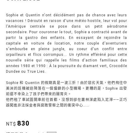
Sophie et Quentin n'ont décidément pas de chance avec leurs
vacances ! Dérouté en raison d'une météo hostile, leur vol pour
l'Amérique centrale se pose dans un petit aérodrome
secondaire. Pour couronner le tout, Sophie a contracté avant de
partir la gastro des enfants. En essayant de rejoindre la
capitale en voiture de location, notre couple d'aventuriers
s'embourbe en pleine jungle, au coeur d'un conflit entre
orpailleurs et flics corrompus... Un rythme efféréné pour cette
nouvelle série qui rappelle les films d'action familiaux des
années 1980 et 1990 : À la poursuite du diamant vert, Crocodile
Dundee ou True Lies.
Sophie 和 Quentin 的假期真是一波三折！由於惡劣天氣，他們飛往中
美洲的班機被迫降落在一個偏僻的小型機場。更糟的是，Sophie 出發
前還不幸染上了孩子們帶來的腸胃炎。
他們租了車試圖開車前往首都，沒想到卻在叢林深處陷入泥濘——正巧
誤闖進非法採金者與腐敗警察之間的衝突中心……
830
NT$