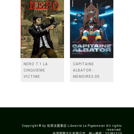
NERO T.1 LA
CAPITAINE
CINQUIEME
ALBATOR -
VICTIME
MEMOIRES DE
L'ARCADIA - TOME
1
Copyright © by 信鴿法國書店 Librairie Le Pigeonnier All rights
reserved.
信鴿國際文化有限公司 統一編號：53083520