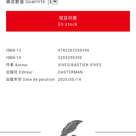
購買數量 Quantité:
現貨供應
En stock
ISBN-13:
9782203290396
ISBN-10
2203290390
作者 Auteur
VIVES/BASTIEN VIVES
出版社 Editeur
CASTERMAN
出版年份 Date de parution
2025/05/14