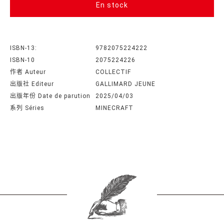
En stock
ISBN-13:
9782075224222
ISBN-10
2075224226
作者 Auteur
COLLECTIF
出版社 Editeur
GALLIMARD JEUNE
出版年份 Date de parution
2025/04/03
系列 Séries
MINECRAFT