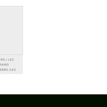
RS / LES
RAINS
SANS /LES
 /LES
TRES
DRES IMPOTS
FRANCE