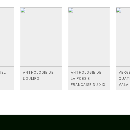
IEL
ANTHOLOGIE DE
ANTHOLOGIE DE
VERGE
L'OULIPO
LA POESIE
QUAT
FRANCAISE DU XIX
VALAI
SIECLE (TOME 2-DE
ROSES
BAUDELAIRE A
FENE
SAINT-POL-ROUX)
/TEN
A LA 