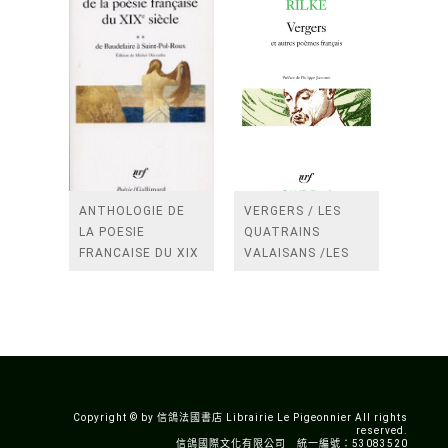
ANTHOLOGIE DE
VERGERS / LES
LA POESIE
QUATRAINS
FRANCAISE DU XIX
VALAISANS /LES
SIECLE (TOME 2-DE
ROSES /LES
BAUDELAIRE A
FENETRES
SAINT-POL-ROUX)
/TENDRES IMPOTS
A LA FRANCE
Copyright © by 信鴿法國書店 Librairie Le Pigeonnier All rights
reserved.
信鴿國際文化有限公司 統一編號：53083520