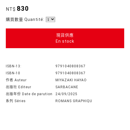
830
NT$
購買數量 Quantité:
現貨供應
En stock
ISBN-13:
9791040808367
ISBN-10
9791040808367
作者 Auteur
MIYAZAKI HAYAO
出版社 Editeur
SARBACANE
出版年份 Date de parution
24/09/2025
系列 Séries
ROMANS GRAPHIQU