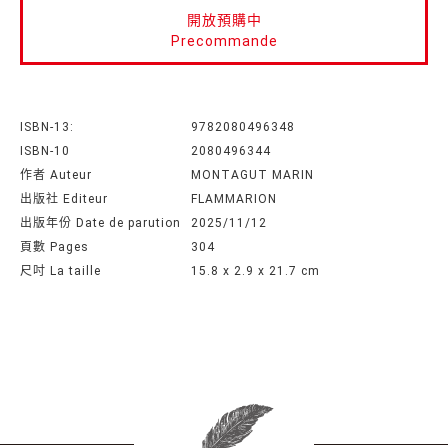
開放預購中
Precommande
ISBN-13:
9782080496348
ISBN-10
2080496344
作者 Auteur
MONTAGUT MARIN
出版社 Editeur
FLAMMARION
出版年份 Date de parution
2025/11/12
頁數 Pages
304
尺吋 La taille
15.8 x 2.9 x 21.7 cm