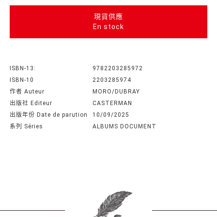
現貨供應
En stock
ISBN-13:
9782203285972
ISBN-10
2203285974
作者 Auteur
MORO/DUBRAY
出版社 Editeur
CASTERMAN
出版年份 Date de parution
10/09/2025
系列 Séries
ALBUMS DOCUMENT