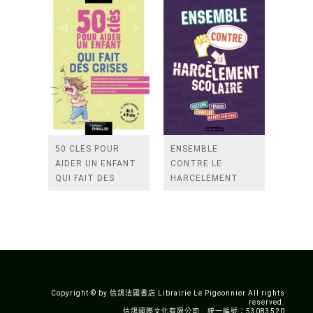
50 CLES POUR
ENSEMBLE
AIDER UN ENFANT
CONTRE LE
QUI FAIT DES
HARCELEMENT
CRISES
SCOLAIRE
Copyright © by 信鴿法國書店 Librairie Le Pigeonnier All rights
reserved.
信鴿國際文化有限公司 統一編號：53083520