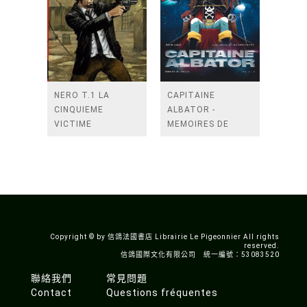
NERO T.1 LA
CAPITAINE
CINQUIEME
ALBATOR -
VICTIME
MEMOIRES DE
L'ARCADIA - TOME
1
Copyright © by 信鴿法國書店 Librairie Le Pigeonnier All rights
reserved.
信鴿國際文化有限公司 統一編號：53083520
聯絡我們
常見問題
Contact
Questions fréquentes