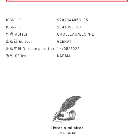
ISBN-13:
9782344053195
ISBN-10
2344053190
作者 Auteur
GROLLEAU/ELOPHE
出版社 Editeur
GLENAT
出版年份 Date de parution
14/05/2025
系列 Séries
KARMA
Livres similaires