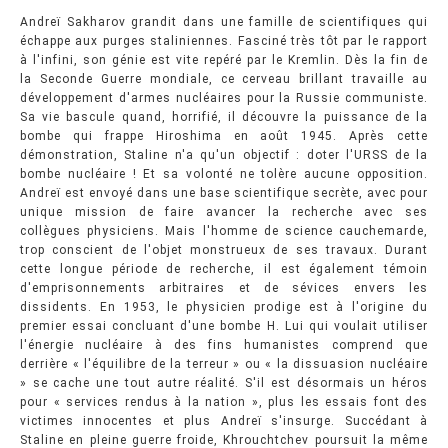
Andreï Sakharov grandit dans une famille de scientifiques qui
échappe aux purges staliniennes. Fasciné très tôt par le rapport
à l'infini, son génie est vite repéré par le Kremlin. Dès la fin de
la Seconde Guerre mondiale, ce cerveau brillant travaille au
développement d'armes nucléaires pour la Russie communiste.
Sa vie bascule quand, horrifié, il découvre la puissance de la
bombe qui frappe Hiroshima en août 1945. Après cette
démonstration, Staline n'a qu'un objectif : doter l'URSS de la
bombe nucléaire ! Et sa volonté ne tolère aucune opposition.
Andreï est envoyé dans une base scientifique secrète, avec pour
unique mission de faire avancer la recherche avec ses
collègues physiciens. Mais l'homme de science cauchemarde,
trop conscient de l'objet monstrueux de ses travaux. Durant
cette longue période de recherche, il est également témoin
d'emprisonnements arbitraires et de sévices envers les
dissidents. En 1953, le physicien prodige est à l'origine du
premier essai concluant d'une bombe H. Lui qui voulait utiliser
l'énergie nucléaire à des fins humanistes comprend que
derrière « l'équilibre de la terreur » ou « la dissuasion nucléaire
» se cache une tout autre réalité. S'il est désormais un héros
pour « services rendus à la nation », plus les essais font des
victimes innocentes et plus Andreï s'insurge. Succédant à
Staline en pleine guerre froide, Khrouchtchev poursuit la même